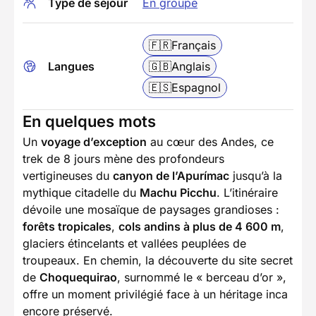
Type de séjour
En groupe
🇫🇷
Français
Langues
🇬🇧
Anglais
🇪🇸
Espagnol
En quelques mots
Un
voyage d’exception
au cœur des Andes, ce
trek de 8 jours mène des profondeurs
vertigineuses du
canyon de l’Apurímac
jusqu’à la
mythique citadelle du
Machu Picchu
. L’itinéraire
dévoile une mosaïque de paysages grandioses :
forêts tropicales
,
cols andins à plus de 4 600 m
,
glaciers étincelants et vallées peuplées de
troupeaux. En chemin, la découverte du site secret
de
Choquequirao
, surnommé le « berceau d’or »,
offre un moment privilégié face à un héritage inca
encore préservé.