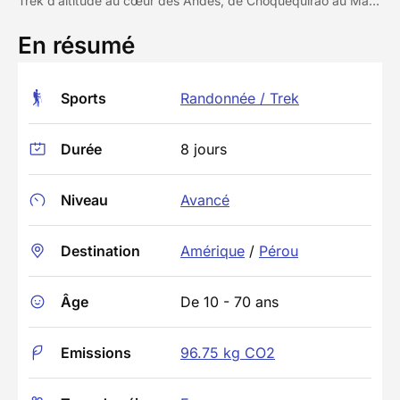
Trek d’altitude au cœur des Andes, de Choquequirao au Machu Picchu
En résumé
Sports
Randonnée / Trek
Durée
8 jours
Niveau
Avancé
Destination
Amérique
/
Pérou
Âge
De 10 - 70 ans
Emissions
96.75 kg CO2