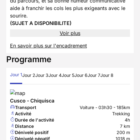
du parcours, et sa bonne humeur communicative
aide à franchir les cols les plus exigeants avec le
sourire.
(SUJET A DISPONIBILITE)
Voir plus
En savoir plus sur l'encadrement
Programme
Jour 1
Jour 2
Jour 3
Jour 4
Jour 5
Jour 6
Jour 7
Jour 8
Cusco - Chiquisca
Transport
Voiture - 03h30 - 185km
Activité
Trekking
Durée de l'activité
4h
Distance
7 km
Dénivelé positif
200 m
Dénivelé négatif
1018 m