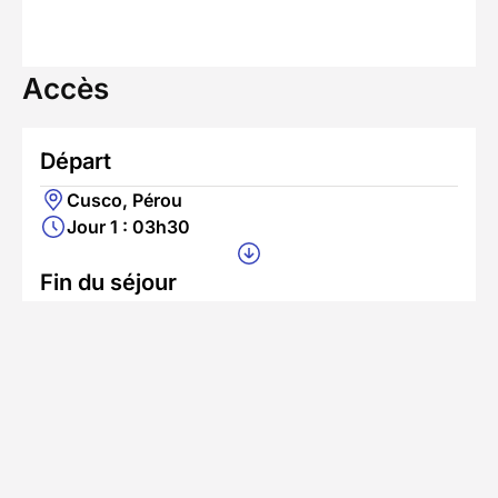
Accès
Départ
Cusco, Pérou
Jour 1 : 03h30
Fin du séjour
Cusco, Pérou
Jour 8 - 18h00
Une extension en Amazonie peut être ajoutée à
votre séjour, ainsi que des excursions en groupe
ou en privé dans le Sud du Pérou.
En savoir plus