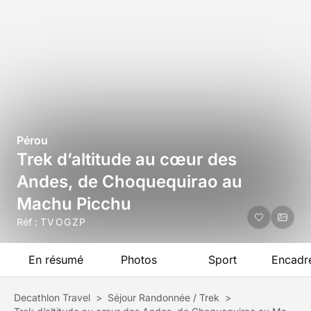
Pérou
Trek d’altitude au cœur des
Andes, de Choquequirao au
Machu Picchu
Réf :
TVOGZP
En résumé
Photos
Sport
Encadr
Decathlon Travel
>
Séjour Randonnée / Trek
>