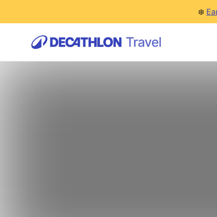
❄️
Ea