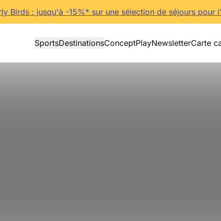
rly Birds : jusqu'à -15%* sur une sélection de séjours pour l
Sports
Destinations
Concept
Play
Newsletter
Carte c