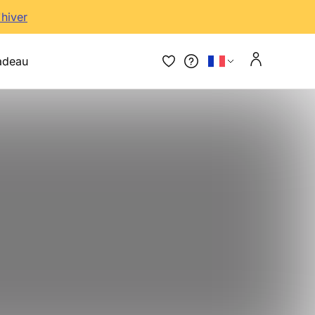
'hiver
adeau