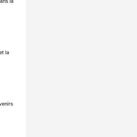
ans la
et la
venirs