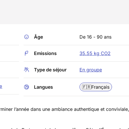
Âge
De 16 - 90 ans
Emissions
35.55 kg CO2
Type de séjour
En groupe
ne
Langues
🇫🇷
Français
miner l’année dans une ambiance authentique et conviviale,