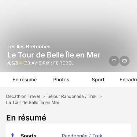
Les Îles Bretonnes
Le Tour de Belle Île en Mer
4,6/5
(33 AVIS)
Réf :
FBREBEL
En résumé
Photos
Sport
Encadr
Decathlon Travel
>
Séjour Randonnée / Trek
>
Le Tour de Belle Île en Mer
En résumé
Sports
Randonnée / Trek