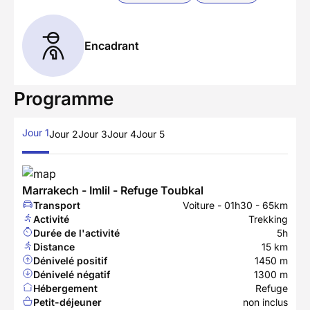
Encadrant
Programme
Jour 1
Jour 2
Jour 3
Jour 4
Jour 5
Marrakech - Imlil - Refuge Toubkal
Transport
Voiture - 01h30 - 65km
Activité
Trekking
Durée de l'activité
5h
Distance
15 km
Dénivelé positif
1450 m
Dénivelé négatif
1300 m
Hébergement
Refuge
Petit-déjeuner
non inclus