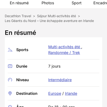
En résumé
Photos
Sport
Encadr
Decathlon Travel
>
Séjour Multi-activités été
>
Les Géants du Nord – Une échappée aventure en Irlande
En résumé
Multi-activités été
,
Sports
Randonnée / Trek
Durée
7 jours
Niveau
Intermédiaire
Destination
Europe
/
Irlande
Âge
De 18 - 90 ans