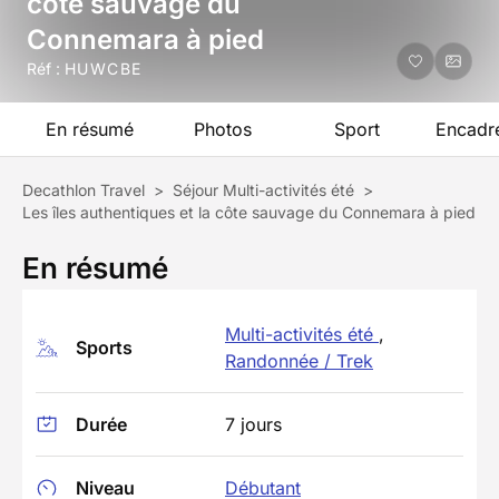
côte sauvage du
Connemara à pied
Réf :
HUWCBE
En résumé
Photos
Sport
Encadr
Decathlon Travel
>
Séjour Multi-activités été
>
Les îles authentiques et la côte sauvage du Connemara à pied
En résumé
Multi-activités été
,
Sports
Randonnée / Trek
Durée
7 jours
Niveau
Débutant