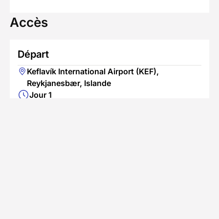
Accès
Départ
Keflavík International Airport (KEF),
Reykjanesbær, Islande
Jour 1
Fin du séjour
Keflavík International Airport (KEF),
Reykjanesbær, Islande
Jour 10
Se rendre au point de départ
Accès en avion
L'aéroport le plus proche est Keflavík