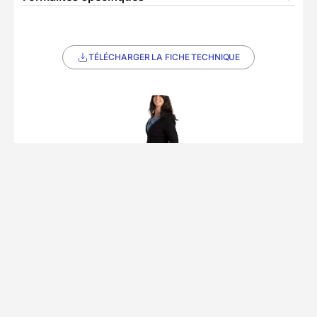
TÉLÉCHARGER LA FICHE TECHNIQUE
Partenaire Decathlon Travel
L'équipe de Dorothee
• 8 séjours
Notre expert local est un groupe d'agences
réceptives B2B couvrant le Royaume-Uni,
l’Irlande, les pays nordiques et baltes. Fort de
plus de 500 spécialistes basés à Londres,
Édimbourg, Dublin et Copenhague, il conçoit des