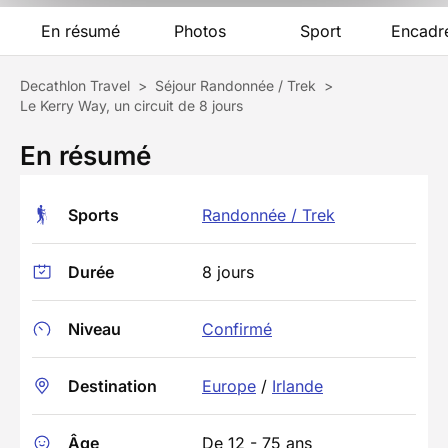
En résumé
Photos
Sport
Encadr
Decathlon Travel
>
Séjour Randonnée / Trek
>
Le Kerry Way, un circuit de 8 jours
En résumé
Sports
Randonnée / Trek
Durée
8 jours
Niveau
Confirmé
Destination
Europe
/
Irlande
Âge
De 12 - 75 ans