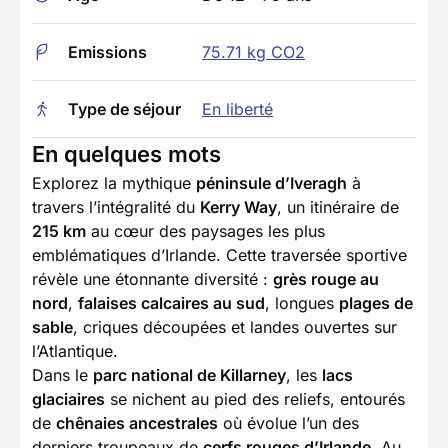
Emissions
75.71 kg CO2
Type de séjour
En liberté
En quelques mots
Explorez la mythique
péninsule d’Iveragh
à
travers l’intégralité du
Kerry Way
, un itinéraire de
215 km
au cœur des paysages les plus
emblématiques d’Irlande. Cette traversée sportive
révèle une étonnante diversité :
grès rouge au
nord
,
falaises calcaires au sud
, longues
plages de
sable
, criques découpées et landes ouvertes sur
l’Atlantique.
Dans le
parc national de Killarney
, les
lacs
glaciaires
se nichent au pied des reliefs, entourés
de
chênaies ancestrales
où évolue l’un des
derniers troupeaux de
cerfs rouges d’Irlande
. Au