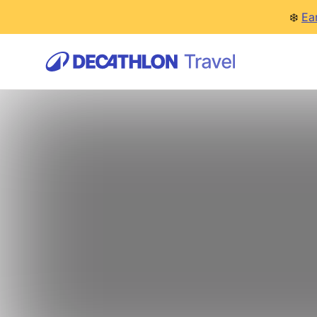
❄️
Ea