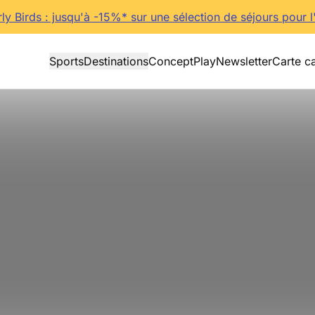
rly Birds : jusqu'à -15%* sur une sélection de séjours pour l
Sports
Destinations
Concept
Play
Newsletter
Carte c