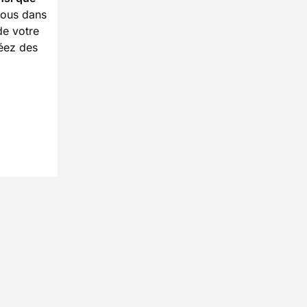
-vous dans
de votre
éez des