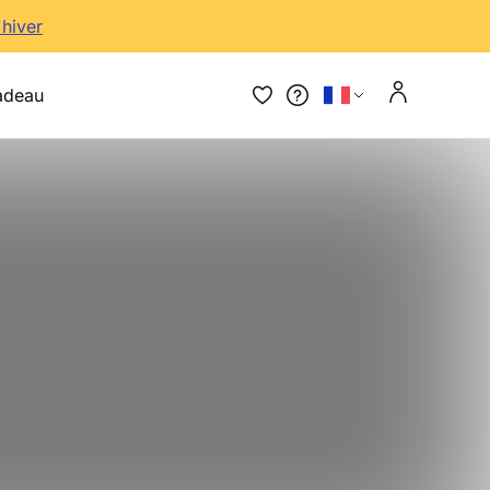
'hiver
adeau