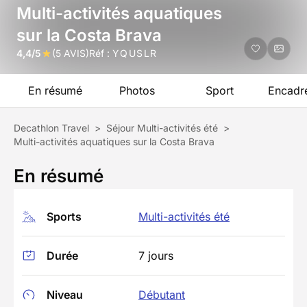
Multi-activités aquatiques
sur la Costa Brava
4,4/5
(5 AVIS)
Réf :
YQUSLR
En résumé
Photos
Sport
Encadr
Decathlon Travel
>
Séjour Multi-activités été
>
Multi-activités aquatiques sur la Costa Brava
En résumé
Sports
Multi-activités été
Durée
7 jours
Niveau
Débutant