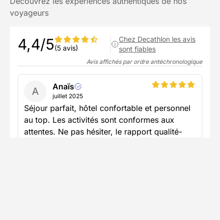
Découvrez les expériences authentiques de nos
voyageurs
Chez Decathlon les avis
4,4/5
(5 avis)
sont fiables
Avis affichés par ordre antéchronologique
Anaïs
A
juillet 2025
Séjour parfait, hôtel confortable et personnel
au top. Les activités sont conformes aux
attentes. Ne pas hésiter, le rapport qualité-
prix est très bon !
Voir plus
Publié le 23/07/2025
Serge
S
juillet 2025
Globalement belle expérience, personnes