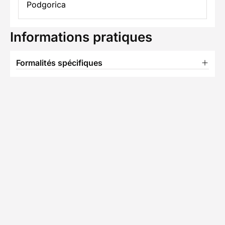
Podgorica
Informations pratiques
Formalités spécifiques
TÉLÉCHARGER LA FICHE TECHNIQUE
S
Partenaire Decathlon Travel
Notre équipe partenaire
• 2 séjours