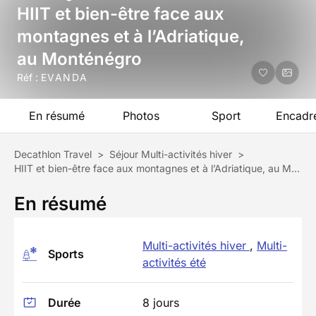
HIIT et bien-être face aux
montagnes et à l’Adriatique,
au Monténégro
Réf :
EVANDA
En résumé
Photos
Sport
Encadr
Decathlon Travel
>
Séjour Multi-activités hiver
>
HIIT et bien-être face aux montagnes et à l’Adriatique, au Monténégro
En résumé
Multi-activités hiver
,
Multi-
Sports
activités été
Durée
8 jours