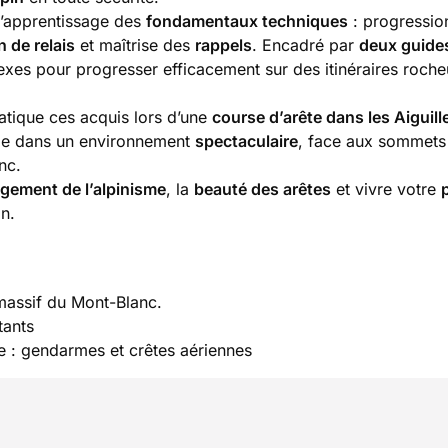
l’apprentissage des
fondamentaux techniques
: progressio
 de relais
et maîtrise des
rappels
. Encadré par
deux guide
exes pour progresser efficacement sur des itinéraires roche
atique ces acquis lors d’une
course d’arête dans les Aiguill
nge dans un environnement
spectaculaire
, face aux sommets
nc.
gement de l’alpinisme
, la
beauté des arêtes
et vivre votre
n.
massif du Mont-Blanc.
tants
e : gendarmes et crêtes aériennes