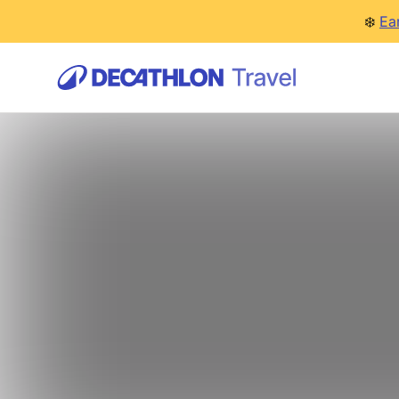
❄️
Ea