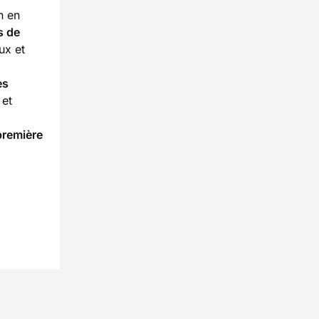
n en
s de
ux et
es
 et
première