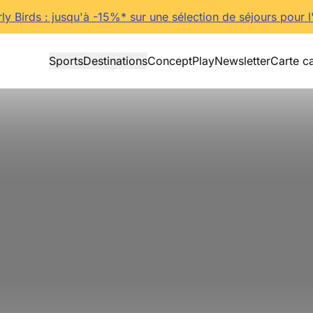
rly Birds : jusqu'à -15%* sur une sélection de séjours pour l
Sports
Destinations
Concept
Play
Newsletter
Carte c