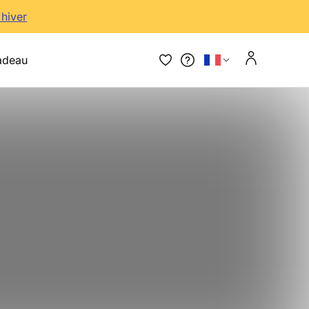
'hiver
adeau