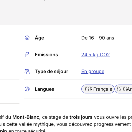
Âge
De 16 - 90 ans
Emissions
24.5 kg CO2
Type de séjour
En groupe
Langues
🇫🇷
Français
🇬🇧
An
sif du
Mont-Blanc
, ce stage de
trois jours
vous ouvre les p
uis cette vallée mythique, vous découvrez progressivement 
lpin
en toute sécurité.