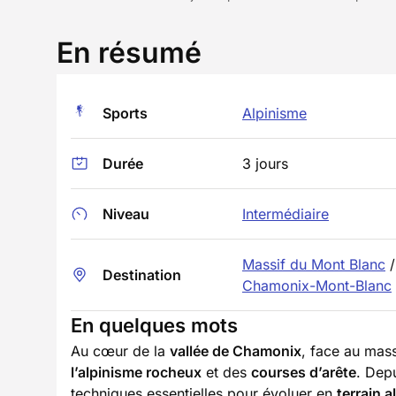
En résumé
Sports
Alpinisme
Durée
3 jours
Niveau
Intermédiaire
Massif du Mont Blanc
/
Destination
Chamonix-Mont-Blanc
En quelques mots
Au cœur de la
vallée de Chamonix
, face au mas
l’alpinisme rocheux
et des
courses d’arête
. Dep
techniques essentielles pour évoluer en
terrain a