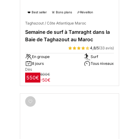
❤️ Best seller
🚨 Bons plans
🎉Réveillon
Taghazout / Côte Atlantique Maroc
Semaine de surf à Tamraght dans la
Baie de Taghazout au Maroc
4,8/5
(33 avis)
En groupe
Surf
8 jours
Tous niveaux
Dès
600€
550€
-50€