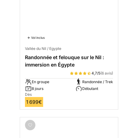
✈️ Vol inclus
Vallée du Nil / Egypte
Randonnée et felouque sur le Nil :
immersion en Égypte
4,7/5
(6 avis)
En groupe
Randonnée / Trek
8 jours
Débutant
Dès
1 699€