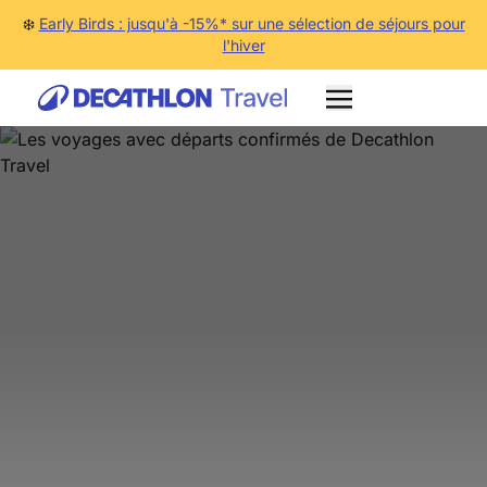
❄️
Early Birds : jusqu'à -15%* sur une sélection de séjours pour
l'hiver