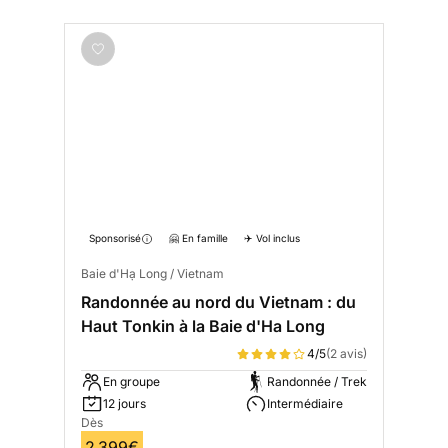
Sponsorisé
🤗 En famille
✈️ Vol inclus
Baie d'Hạ Long / Vietnam
Randonnée au nord du Vietnam : du
Haut Tonkin à la Baie d'Ha Long
4/5
(2 avis)
En groupe
Randonnée / Trek
12 jours
Intermédiaire
Dès
2 399€