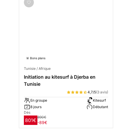
🚨 Bons plans
Tunisie / Afrique
Initiation au kitesurf à Djerba en
Tunisie
4,7/5
(3 avis)
En groupe
Kitesurf
8 jours
Débutant
Dès
890€
801€
-89€