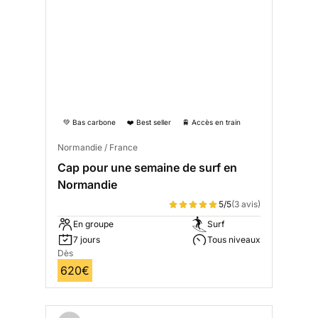
💚 Bas carbone
❤️ Best seller
🚆 Accès en train
Normandie / France
Cap pour une semaine de surf en
Normandie
5/5
(3 avis)
En groupe
Surf
7 jours
Tous niveaux
Dès
620€