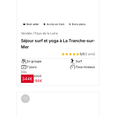
❤️ Best seller
🚆 Accès en train
🚨 Bons plans
Vendée / Pays de la Loire
Séjour surf et yoga à La Tranche-sur-
Mer
5/5
(2 avis)
En groupe
Surf
7 jours
Tous niveaux
Dès
430€
344€
-86€