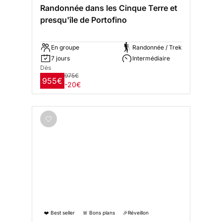
Randonnée dans les Cinque Terre et
presqu'île de Portofino
En groupe
Randonnée / Trek
7 jours
Intermédiaire
Dès
975€
955€
-20€
❤️ Best seller
🚨 Bons plans
🎉Réveillon