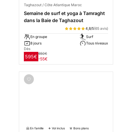
Taghazout / Côte Atlantique Maroc
Semaine de surf et yoga à Tamraght
dans la Baie de Taghazout
4,8/5
(65 avis)
En groupe
Surf
8 jours
Tous niveaux
Dès
650€
595€
-55€
🤗 En famille
✈️ Vol inclus
🚨 Bons plans