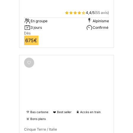
4,4/5
(55 avis)
En groupe
Alpinisme
3 jours
Confirmé
Dès
675€
💚 Bas carbone
❤️ Best seller
🚆 Accès en train
🚨 Bons plans
Cinque Terre / Italie