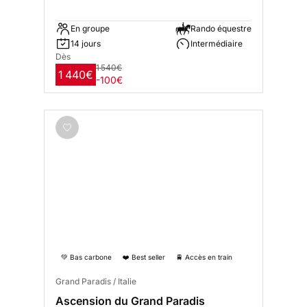
En groupe
Rando équestre
14 jours
Intermédiaire
Dès
1 540€
1 440€
-100€
💚 Bas carbone
❤️ Best seller
🚆 Accès en train
Grand Paradis / Italie
Ascension du Grand Paradis