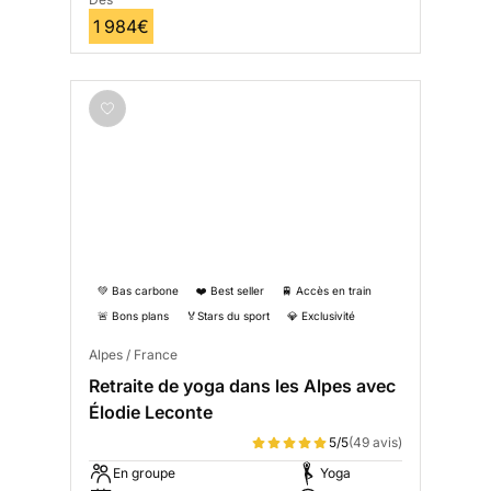
1 984€
💚 Bas carbone
❤️ Best seller
🚆 Accès en train
🚨 Bons plans
🏅Stars du sport
💎 Exclusivité
Alpes / France
Retraite de yoga dans les Alpes avec
Élodie Leconte
5/5
(49 avis)
En groupe
Yoga