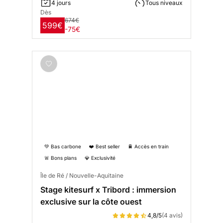
4 jours
Tous niveaux
Dès
674€
599€
-75€
💚 Bas carbone
❤️ Best seller
🚆 Accès en train
🚨 Bons plans
💎 Exclusivité
Île de Ré / Nouvelle-Aquitaine
Stage kitesurf x Tribord : immersion
exclusive sur la côte ouest
4,8/5
(4 avis)