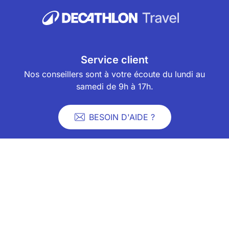
Service client
Nos conseillers sont à votre écoute du lundi au
samedi de 9h à 17h.
BESOIN D'AIDE ?
Newsletter
Abonnez-vous à notre newsletter et recevez un code
promo de -5% valable sur votre prochaine
réservation Decathlon Travel (jusqu'à 50€ de
réduction) !