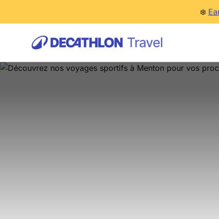
❄️
Ea