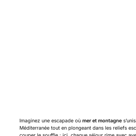
Imaginez une escapade où
mer et montagne
s’unis
Méditerranée tout en plongeant dans les reliefs e
couper le souffle : ici, chaque séjour rime avec ave