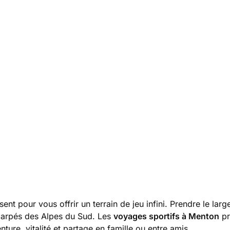
sent pour vous offrir un terrain de jeu infini. Prendre le la
scarpés des Alpes du Sud. Les
voyages sportifs à Menton
pr
nture, vitalité et partage en famille ou entre amis.