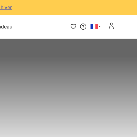
'hiver
adeau