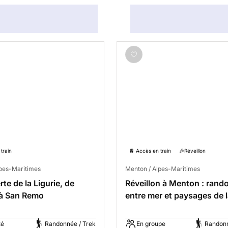
train
🚆 Accès en train
🎉Réveillon
lpes-Maritimes
Menton / Alpes-Maritimes
te de la Ligurie, de
Réveillon à Menton : rand
à San Remo
entre mer et paysages de 
d'Azur
té
Randonnée / Trek
En groupe
Randonn