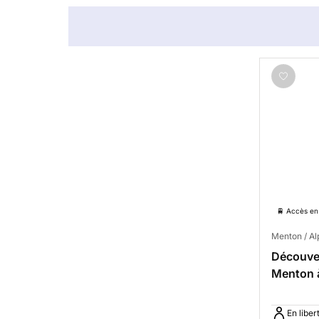
🚆 Accès en 
Menton / A
Découver
Menton 
En liber