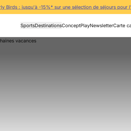
rly Birds : jusqu'à -15%* sur une sélection de séjours pour l
Sports
Destinations
Concept
Play
Newsletter
Carte c