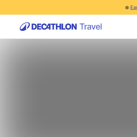
❄️
Ea