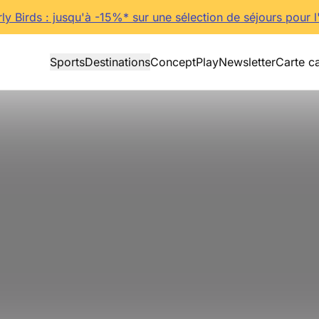
rly Birds : jusqu'à -15%* sur une sélection de séjours pour l
Sports
Destinations
Concept
Play
Newsletter
Carte c