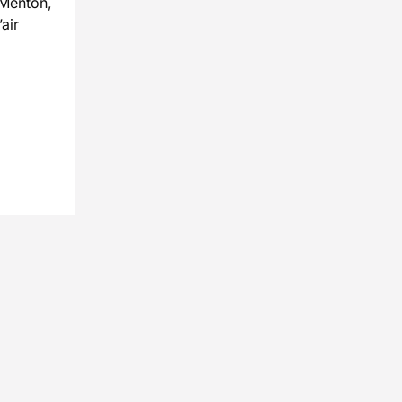
 Menton,
air