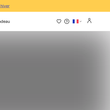
'hiver
adeau