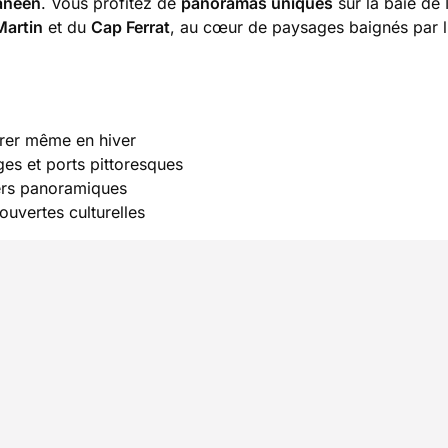
ranéen
. Vous profitez de
panoramas uniques
sur la baie de
Martin
et du
Cap Ferrat
, au cœur de paysages baignés par l’
urer même en hiver
ges et ports pittoresques
iers panoramiques
ouvertes culturelles