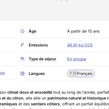
Âge
À partir de 10 ans
Emissions
49.91 kg CO2
Type de séjour
En groupe
ton
Langues
🇫🇷
Français
r son
climat doux et ensoleillé
tout au long de l’année, parfai
s et du citron
, elle allie un
patrimoine naturel et historique 
oramiques
et des
sentiers côtiers
, offrant un parfait équilibr