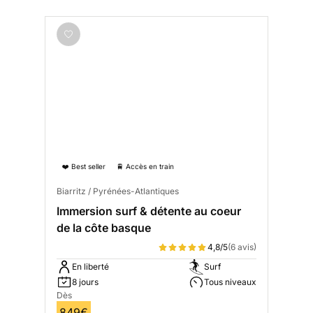
❤️ Best seller
🚆 Accès en train
Biarritz / Pyrénées-Atlantiques
Immersion surf & détente au coeur
de la côte basque
4,8/5
(6 avis)
En liberté
Surf
8 jours
Tous niveaux
Dès
849€