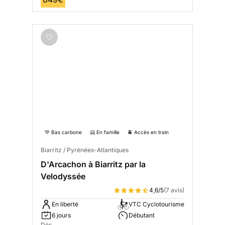
💚 Bas carbone
🤗 En famille
🚆 Accès en train
Biarritz / Pyrénées-Atlantiques
D'Arcachon à Biarritz par la
Velodyssée
4,6/5
(7 avis)
En liberté
VTC Cyclotourisme
6 jours
Débutant
Dès