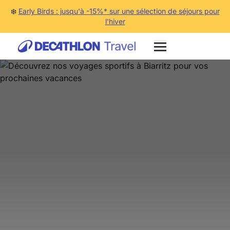
❄️
Early Birds : jusqu'à -15%* sur une sélection de séjours pour
l'hiver