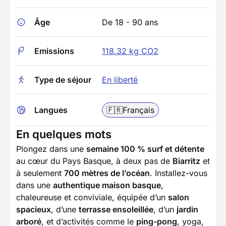
Âge
De 18 - 90 ans
Emissions
118.32 kg CO2
Type de séjour
En liberté
Langues
🇫🇷
Français
En quelques mots
Plongez dans une
semaine 100 % surf et détente
au cœur du Pays Basque, à deux pas de
Biarritz
et
à seulement
700 mètres de l’océan
. Installez-vous
dans une
authentique maison basque
,
chaleureuse et conviviale, équipée d’un
salon
spacieux
, d’une
terrasse ensoleillée
, d’un
jardin
arboré
, et d’activités comme le
ping-pong
, yoga,