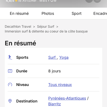
4,8/5
(6 AVIS)
Réf :
MBEYQW
En résumé
Photos
Sport
Encadr
Decathlon Travel
>
Séjour Surf
>
Immersion surf & détente au coeur de la côte basque
En résumé
Sports
Surf
,
Yoga
Durée
8 jours
Niveau
Tous niveaux
Pyrénées-Atlantiques
/
Destination
Biarritz