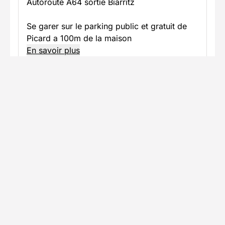
Autoroute A64 sortie Biarritz
Se garer sur le parking public et gratuit de
Picard a 100m de la maison
En savoir plus
Informations pratiques
Formalités spécifiques
Équipement
TÉLÉCHARGER LA FICHE TECHNIQUE
Ils ont voyagé avec nous
Découvrez les expériences authentiques de nos