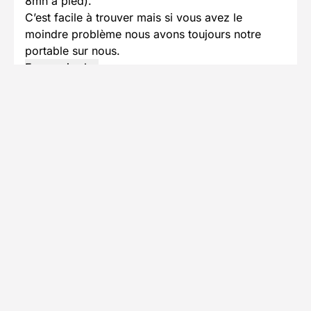
8mn à pied).
C’est facile à trouver mais si vous avez le
moindre problème nous avons toujours notre
portable sur nous.
En savoir plus
Se rendre au point de départ
Accès en train
Prendre le train jusqu'à La Rochelle
Depuis la gare, vous serez à 30mn à pied /
ou 22mn en bus lignes D3 ou D4, arrêt
devant la Gare, descendre arrêt La Sole ou
Le Lac ( 7mn de bus et 15mn à pied) / ou
16mn en vélo libre-service Yélo depuis la
station gare jusqu’à la station IUT Av. Henri
Becquerel (8mn vélo puis 8mn à pied).
En savoir plus