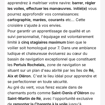
apprendrez à maitriser votre navire:
barrer
,
régler
les voiles, effectuer les manœuvres.
I
nitié(e)
vous
pourrez approfondir vos connaissances:
cartographie,
marées
,
courants
etc... Cette
croisière s'ajuste à vos envies.
Pour garantir un apprentissage de qualité et un
suivi personnalisé, l'équipage est volontairement
limité à
cinq stagiaires maximum
bien que le
voilier soit homologué pour 7. Dans une ambiance
ludique et chaleureuse évoluerez au cœur du
bassin de navigation exceptionnel que constituent
les
Pertuis Rochelais,
zone de navigation se
situant sur un plan d'eau abrité par les îles de
Ré,
Aix et Oléron
. C'est le lieu idéal pour apprendre et
se perfectionner en toute sécurité.
Au gré du vent, vous ferez escale dans de
charmants ports comme
Saint-Denis d'Oléron
ou
Saint-Martin de Ré
, avec l'opportunité exclusive
de
remonter la Charente à la voile
jusqu'à