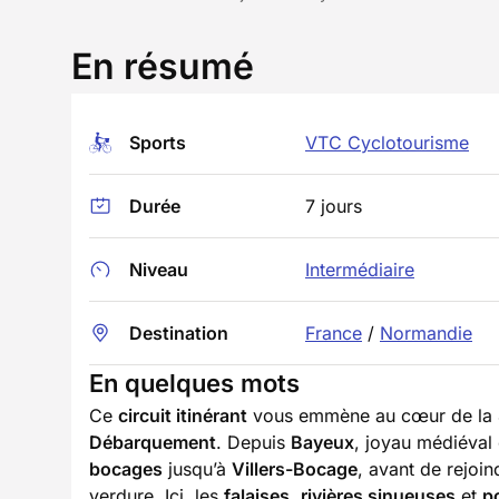
En résumé
Sports
VTC Cyclotourisme
Durée
7 jours
Niveau
Intermédiaire
Destination
France
/
Normandie
En quelques mots
Ce
circuit itinérant
vous emmène au cœur de la
Débarquement
. Depuis
Bayeux
, joyau médiéval
bocages
jusqu’à
Villers-Bocage
, avant de rejoin
verdure. Ici, les
falaises
,
rivières sinueuses
et
p