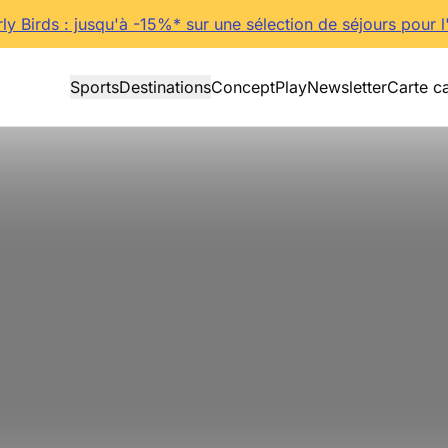
rly Birds : jusqu'à -15%* sur une sélection de séjours pour l
Sports
Destinations
Concept
Play
Newsletter
Carte c