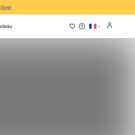
'hiver
adeau