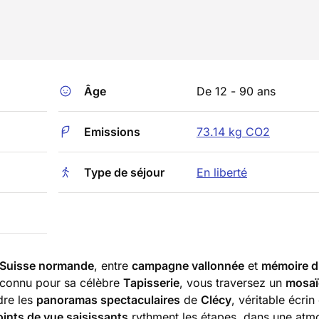
Âge
De 12 - 90 ans
Emissions
73.14 kg CO2
Type de séjour
En liberté
Suisse normande
, entre
campagne vallonnée
et
mémoire d
 connu pour sa célèbre
Tapisserie
, vous traversez un
mosaï
dre les
panoramas spectaculaires
de
Clécy
, véritable écrin
oints de vue saisissants
rythment les étapes, dans une atm