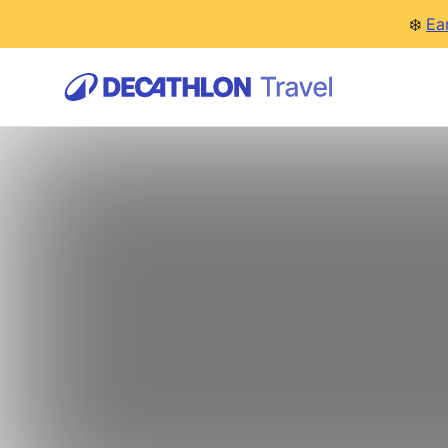
❄️
Ea