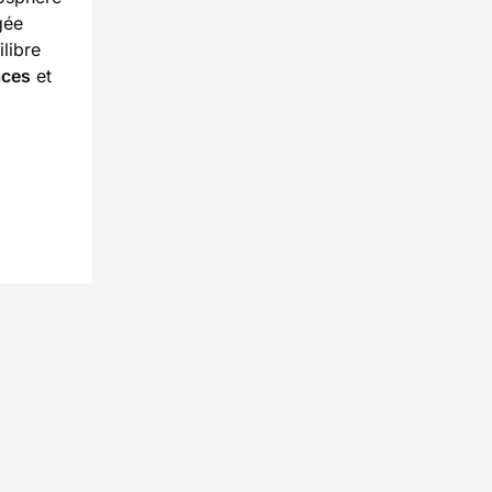
gée
ilibre
aces
et