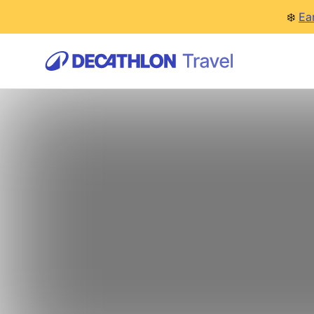
❄️
Ea