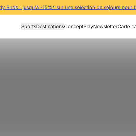
rly Birds : jusqu'à -15%* sur une sélection de séjours pour l
Sports
Destinations
Concept
Play
Newsletter
Carte c