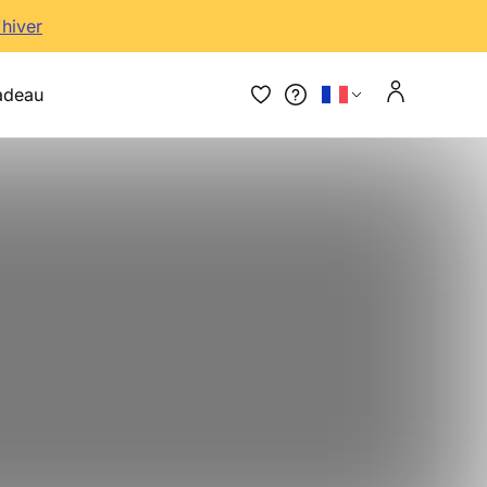
'hiver
adeau