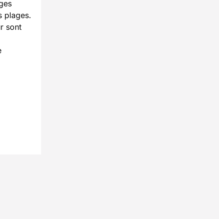
ages
 plages.
r sont
e