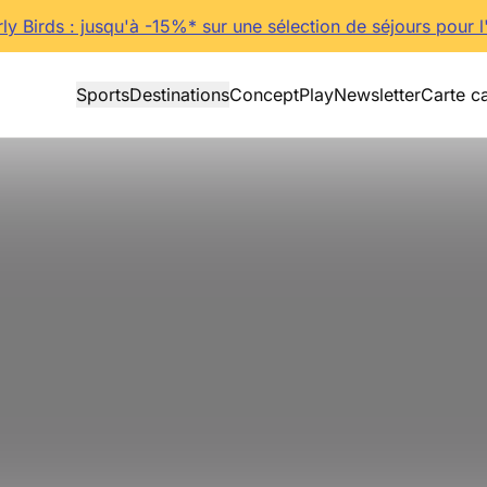
rly Birds : jusqu'à -15%* sur une sélection de séjours pour l
Sports
Destinations
Concept
Play
Newsletter
Carte c