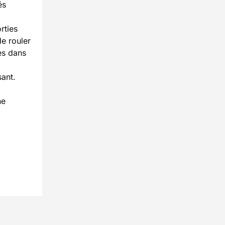
és
rties
de rouler
es dans
sant.
ne