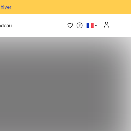
'hiver
adeau