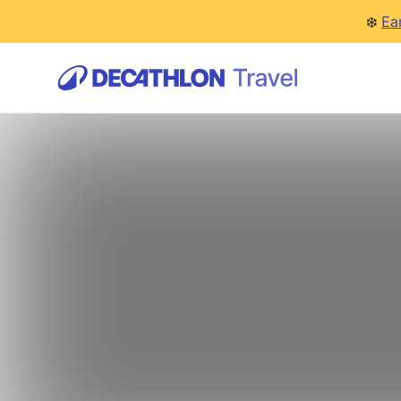
❄️
Ea