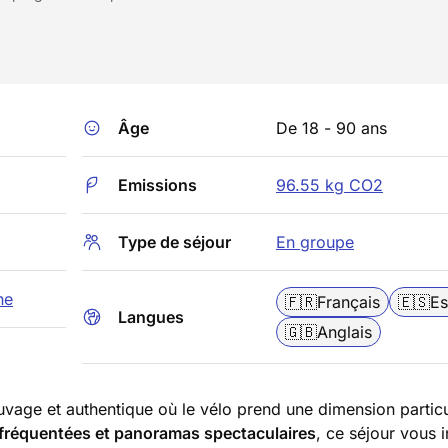
Âge
De 18 - 90 ans
Emissions
96.55 kg CO2
Type de séjour
En groupe
he
🇫🇷
Français
🇪🇸
Es
Langues
🇬🇧
Anglais
auvage et authentique où le vélo prend une dimension particu
 fréquentées et panoramas spectaculaires
, ce séjour vous i