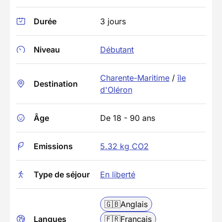
Durée
3 jours
Niveau
Débutant
Charente-Maritime
/
île
Destination
d'Oléron
Âge
De 18 - 90 ans
Emissions
5.32 kg CO2
Type de séjour
En liberté
🇬🇧
Anglais
Langues
🇫🇷
Français