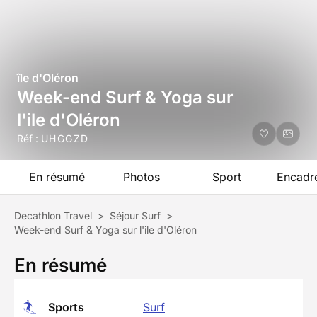
île d'Oléron
Week-end Surf & Yoga sur
l'ile d'Oléron
Réf :
UHGGZD
En résumé
Photos
Sport
Encadr
Decathlon Travel
>
Séjour Surf
>
Week-end Surf & Yoga sur l'ile d'Oléron
En résumé
Sports
Surf