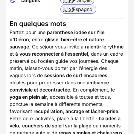
Langues
🇫🇷
Français
🇪🇸
Espagnol
En quelques mots
Partez pour une
parenthèse iodée sur l’Île
d’Oléron
, entre
glisse, bien-être et nature
sauvage
. Ce séjour vous invite à
ralentir le rythme
et à
vous reconnecter à l’essentiel
, dans un cadre
préservé où l’océan guide vos journées. Chaque
matin, laissez-vous porter par l’énergie des
vagues lors de
sessions de surf encadrées
,
idéales pour progresser dans une
ambiance
conviviale et décontractée
. En complément, le
yoga en plein air
, accessible à toutes et tous,
ponctue la semaine à différents moments,
favorisant
récupération, ancrage et lâcher-prise
.
Entre deux activités, place à la liberté :
balades à
vélo
,
couchers de soleil sur la plage
ou moments
de partage autour de
repas simples et chaleureux
.