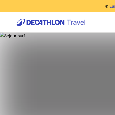
❄️
Ea