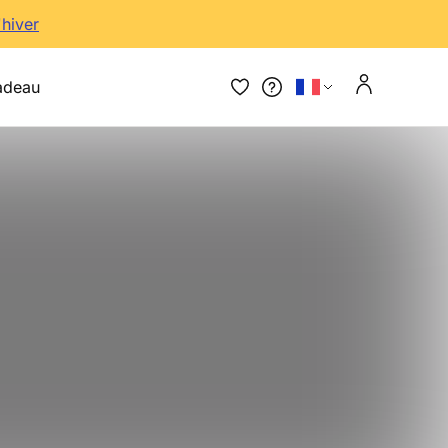
'hiver
adeau