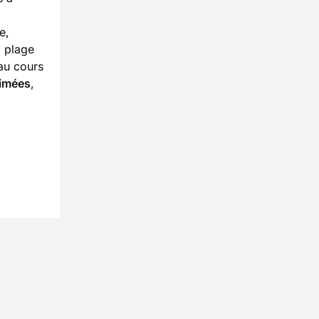
e,
a plage
au cours
nimées
,