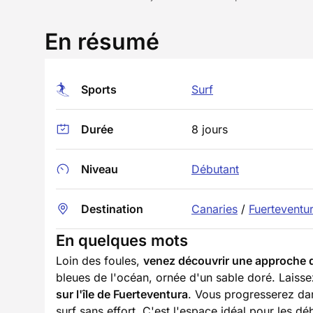
En résumé
Sports
Surf
Durée
8 jours
Niveau
Débutant
Destination
Canaries
/
Fuerteventu
En quelques mots
Loin des foules,
venez découvrir une approche d
bleues de l'océan, ornée d'un sable doré. Laisse
sur l'île de Fuerteventura
. Vous progresserez dans
surf sans effort. C'est l'espace idéal pour les d