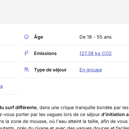
Âge
De 18 - 55 ans
Emissions
127.38 kg CO2
Type de séjour
En groupe
ra
u surf différente
, dans une crique tranquille bordée par le
z-vous porter par les vagues lors de ce séjour
d'initiation 
 la zone de mousse, où l'eau atteint la taille, afin de vous i
ébutants, près du rivage et avec des vagues douces et facile