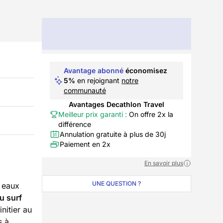
Avantage abonné
économisez
5%
en rejoignant
notre
communauté
Avantages Decathlon Travel
Meilleur prix garanti :
On offre 2x la
différence
Annulation gratuite à plus de 30j
Paiement en 2x
En savoir plus
UNE QUESTION ?
s eaux
au surf
nitier au
s à