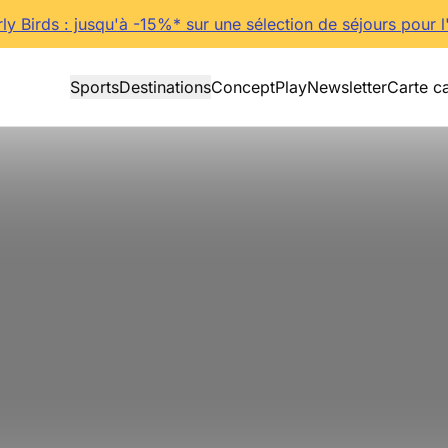
rly Birds : jusqu'à -15%* sur une sélection de séjours pour l
Sports
Destinations
Concept
Play
Newsletter
Carte c