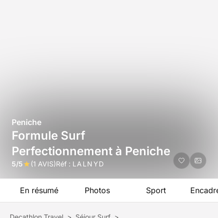
Peniche
Formule Surf
Perfectionnement à Peniche
5/5
(1 AVIS)
Réf :
LALNYD
En résumé
Photos
Sport
Encadr
Decathlon Travel
>
Séjour Surf
>