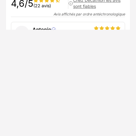
Chez Decathlon les avis
4,6/5
(22 avis)
sont fiables
Avis affichés par ordre antéchronologique
Antonio
A
juin 2026
Tout a été parfait , visa ,transfert,plongées.
Sauf petit bémol sur la restauration et le wifi
de l'hôtel de
Voir plus
Publié le 21/06/2026
Veronique
V
avril 2026
Une superbe expérience. Une équipe *****
trés réactive et fort sympathique. Hotel all
inclusive. Nourriture variée mais assez
ccommune. On ne vient pas ici pour la
gastronomie et ce n'est nullement grave. Une