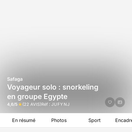
Safaga
Voyageur solo : snorkeling
en groupe Egypte
4,6/5
(22 AVIS)
Réf :
JUFYNJ
En résumé
Photos
Sport
Encadr