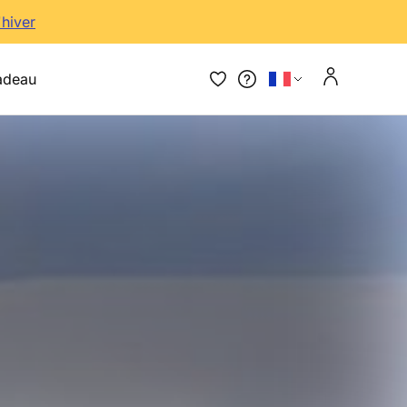
'hiver
adeau