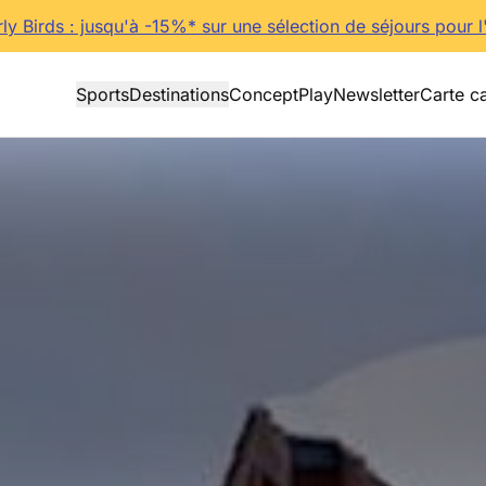
rly Birds : jusqu'à -15%* sur une sélection de séjours pour l
Sports
Destinations
Concept
Play
Newsletter
Carte c