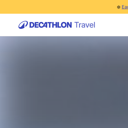
❄️
Ea