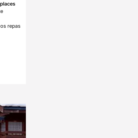
places
te
vos repas