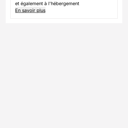
et également à l'hébergement
En savoir plus
Informations pratiques
Formalités spécifiques
Équipement
TÉLÉCHARGER LA FICHE TECHNIQUE