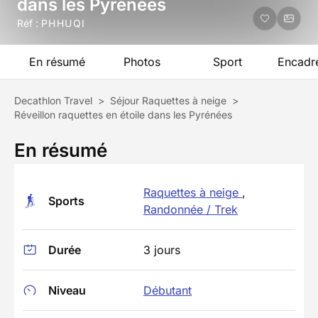
dans les Pyrénées
Réf :
PHHUQI
En résumé
Photos
Sport
Encadr
Decathlon Travel
>
Séjour Raquettes à neige
>
Réveillon raquettes en étoile dans les Pyrénées
En résumé
Raquettes à neige
,
Sports
Randonnée / Trek
Durée
3 jours
Niveau
Débutant