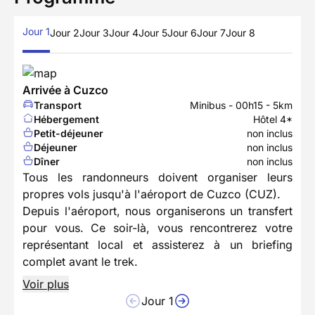
Jour 1
Jour 2
Jour 3
Jour 4
Jour 5
Jour 6
Jour 7
Jour 8
Arrivée à Cuzco
Transport
Minibus - 00h15 - 5km
Hébergement
Hôtel 4*
Petit-déjeuner
non inclus
Déjeuner
non inclus
Dîner
non inclus
Tous les randonneurs doivent organiser leurs
propres vols jusqu'à l'aéroport de Cuzco (CUZ).
Depuis l'aéroport, nous organiserons un transfert
pour vous. Ce soir-là, vous rencontrerez votre
représentant local et assisterez à un briefing
complet avant le trek.
Voir plus
Jour 1