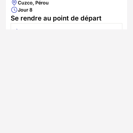
Cuzco, Pérou
Jour 8
Se rendre au point de départ
Accès en avion
L'aéroport le plus proche est Aéroport
international Alejandro-Velasco-Astete
Informations pratiques
Formalités spécifiques
TÉLÉCHARGER LA FICHE TECHNIQUE