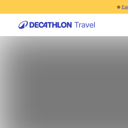
❄️
Ea