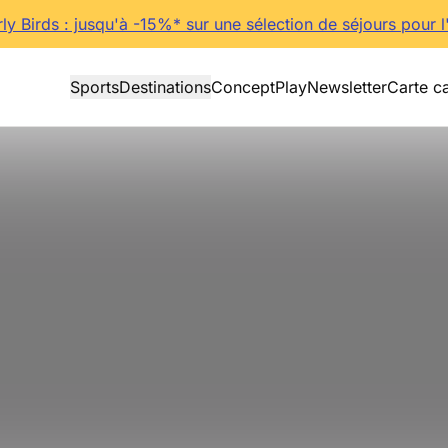
rly Birds : jusqu'à -15%* sur une sélection de séjours pour l
Sports
Destinations
Concept
Play
Newsletter
Carte c