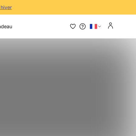
'hiver
adeau