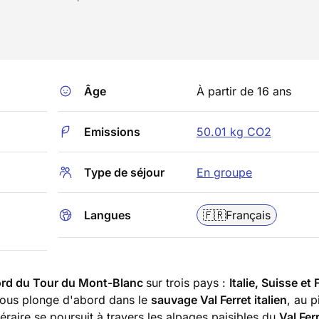
Âge
À partir de 16 ans
Emissions
50.01 kg CO2
Type de séjour
En groupe
Langues
🇫🇷
Français
 nord du Tour du Mont-Blanc
sur trois pays :
Italie, Suisse et
 vous plonge d'abord dans le
sauvage Val Ferret italien
, au 
éraire se poursuit à travers les alpages paisibles du
Val Fer