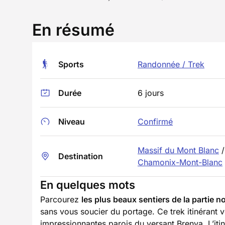
En résumé
Sports
Randonnée / Trek
Durée
6 jours
Niveau
Confirmé
Massif du Mont Blanc
/
Destination
Chamonix-Mont-Blanc
En quelques mots
Parcourez
les plus beaux sentiers de la partie
sans vous soucier du portage. Ce trek itinérant
impressionnantes parois du versant Brenva. L’itin