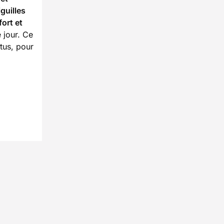
guilles
ort et
 jour. Ce
ttus, pour