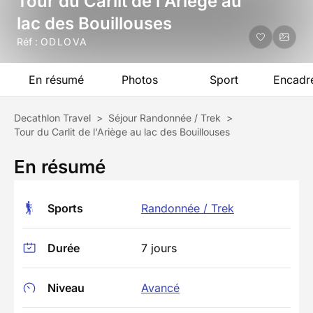
Tour du Carlit de l'Ariège au
lac des Bouillouses
Réf :
ODLOVA
En résumé
Photos
Sport
Encadr
Decathlon Travel
>
Séjour Randonnée / Trek
>
Tour du Carlit de l'Ariège au lac des Bouillouses
En résumé
Sports
Randonnée / Trek
Durée
7 jours
Niveau
Avancé