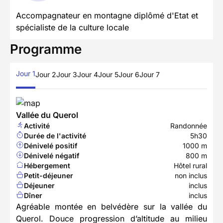
Accompagnateur en montagne diplômé d'Etat et
spécialiste de la culture locale
Programme
Jour 1
Jour 2
Jour 3
Jour 4
Jour 5
Jour 6
Jour 7
Vallée du Querol
Activité
Randonnée
Durée de l'activité
5h30
Dénivelé positif
1000 m
Dénivelé négatif
800 m
Hébergement
Hôtel rural
Petit-déjeuner
non inclus
Déjeuner
inclus
Dîner
inclus
Agréable montée en belvédère sur la vallée du
Querol. Douce progression d’altitude au milieu