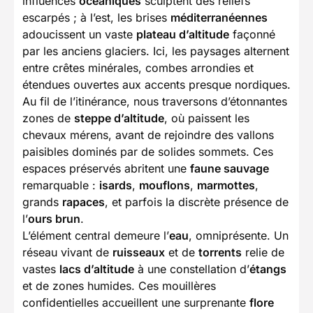
influences
océaniques
sculptent des reliefs
escarpés ; à l’est, les brises
méditerranéennes
adoucissent un vaste
plateau d’altitude
façonné
par les anciens glaciers. Ici, les paysages alternent
entre crêtes minérales, combes arrondies et
étendues ouvertes aux accents presque nordiques.
Au fil de l’itinérance, nous traversons d’étonnantes
zones de
steppe d’altitude
, où paissent les
chevaux mérens, avant de rejoindre des vallons
paisibles dominés par de solides sommets. Ces
espaces préservés abritent une
faune sauvage
remarquable :
isards
,
mouflons
,
marmottes
,
grands
rapaces
, et parfois la discrète présence de
l’
ours brun
.
L’élément central demeure l’
eau
, omniprésente. Un
réseau vivant de
ruisseaux
et de
torrents
relie de
vastes
lacs d’altitude
à une constellation d’
étangs
et de zones humides. Ces mouillères
confidentielles accueillent une surprenante
flore