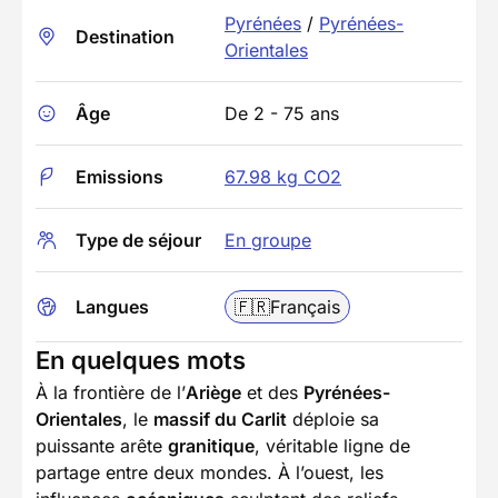
Pyrénées
/
Pyrénées-
Destination
Orientales
Âge
De 2 - 75 ans
Emissions
67.98 kg CO2
Type de séjour
En groupe
Langues
🇫🇷
Français
En quelques mots
À la frontière de l’
Ariège
et des
Pyrénées-
Orientales
, le
massif du Carlit
déploie sa
puissante arête
granitique
, véritable ligne de
partage entre deux mondes. À l’ouest, les