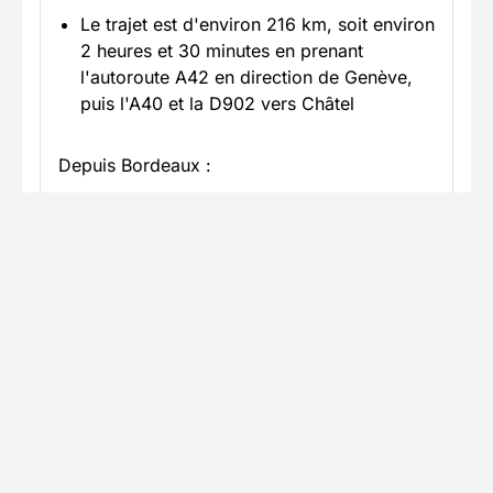
Le trajet est d'environ 216 km, soit environ
2 heures et 30 minutes en prenant
l'autoroute A42 en direction de Genève,
puis l'A40 et la D902 vers Châtel
Depuis Bordeaux :
Le trajet est d'environ 800 km, soit
environ 8 heures de route en prenant
l'autoroute A89 en direction de Lyon, puis
l'A40 vers Genève, et enfin la D902 en
direction de Châtel
En savoir plus
Informations pratiques