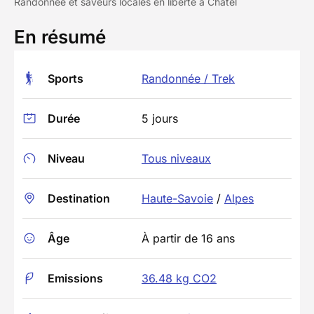
Randonnée et saveurs locales en liberté à Châtel
En résumé
Sports
Randonnée / Trek
Durée
5 jours
Niveau
Tous niveaux
Destination
Haute-Savoie
/
Alpes
Âge
À partir de 16 ans
Emissions
36.48 kg CO2