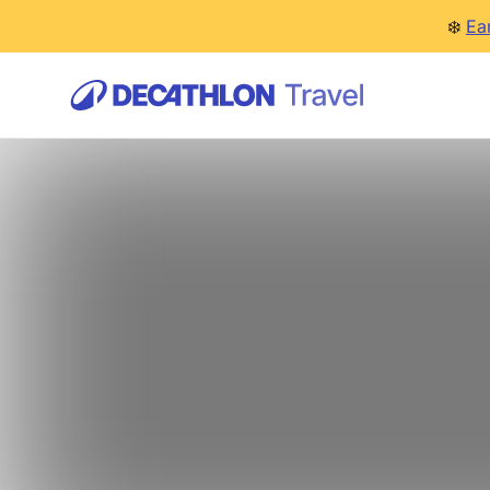
❄️
Ea