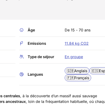
Âge
De 15 - 70 ans
Emissions
11.84 kg CO2
Type de séjour
En groupe
🇬🇧
Anglais
🇪🇸
Es
Langues
🇫🇷
Français
s centrales
, à la découverte d’un massif aussi sauvage
ers ancestraux
, loin de la fréquentation habituelle, où cha