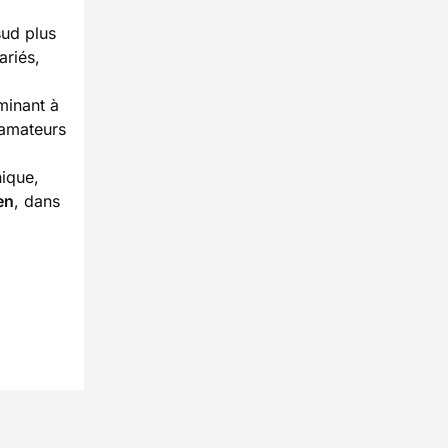
sud plus
ariés,
minant à
 amateurs
ique,
en
, dans