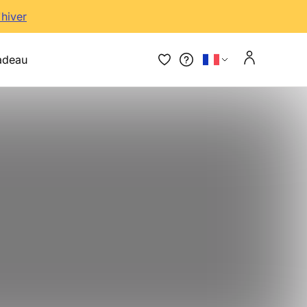
'hiver
adeau