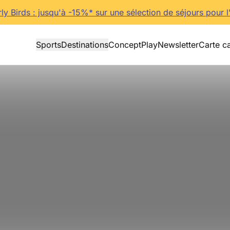
rly Birds : jusqu'à -15%* sur une sélection de séjours pour l
Sports
Destinations
Concept
Play
Newsletter
Carte c