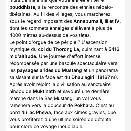
murs de mani marque votre entrée en terre
bouddhiste
, à la rencontre des ethnies népalo-
tibétaines. Au fil des villages, vous marcherez
sous le regard imposant des
Annapurna II, III et IV
,
dont les sommets enneigés s'élèvent à plus de
4000 mètres au-dessus de vos têtes.
Le point d'orgue de ce périple ? L'ascension
mythique du
col du Thorong La
, culminant à
5416
m d'altitude
. Une journée d'effort intense
récompensée par une bascule spectaculaire vers
les
paysages arides du Mustang
et un panorama
saisissant sur la face est du
Dhaulagiri I (8167 m)
.
Après avoir rejoint la civilisation au sanctuaire
hindou de
Muktinath
et savouré une dernière
marche dans le Bas Mustang, un vol vous
ramènera vers la douceur de
Pokhara
. C'est au
bord du
lac Phewa
, face aux cimes gravies, que
vous profiterez d'une ultime soirée de détente
pour clore ce voyage inoubliable.