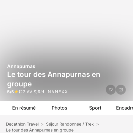
Annapurnas
Le tour des Annapurnas en
groupe
5/5
(22 AVIS)
Réf :
NANEXX
En résumé
Photos
Sport
Encadr
Decathlon Travel
>
Séjour Randonnée / Trek
>
Le tour des Annapurnas en groupe