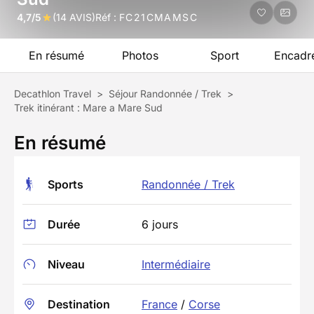
4,7/5
(14 AVIS)
Réf :
FC21CMAMSC
En résumé
Photos
Sport
Encadr
Decathlon Travel
>
Séjour Randonnée / Trek
>
Trek itinérant : Mare a Mare Sud
En résumé
Sports
Randonnée / Trek
Durée
6 jours
Niveau
Intermédiaire
Destination
France
/
Corse