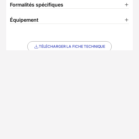
Formalités spécifiques
Équipement
TÉLÉCHARGER LA FICHE TECHNIQUE
Ils ont voyagé avec nous
Découvrez les expériences authentiques de nos
voyageurs
Chez Decathlon les avis
4,7/5
(14 avis)
sont fiables
Avis affichés par ordre antéchronologique
Jean-Yves
J
septembre 2025