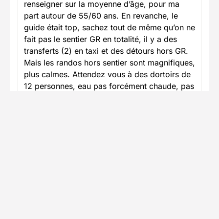
renseigner sur la moyenne d’âge, pour ma
part autour de 55/60 ans. En revanche, le
guide était top, sachez tout de même qu’on ne
fait pas le sentier GR en totalité, il y a des
transferts (2) en taxi et des détours hors GR.
Mais les randos hors sentier sont magnifiques,
plus calmes. Attendez vous à des dortoirs de
12 personnes, eau pas forcément chaude, pas
toujours de réseau, nourriture peu variée, peu
de fruits et légumes, souvent pâtes et riz. Je
ne recommande donc pas ce séjour par
rapport aux attentes que j’avais. Si par contre,
vous souhaitez un niveau de marche
modérée, avec une bonne organisation (taxi,
portage de sacs) ainsi qu’un souhait de sortir
du GR, alors je vous le recommanderai.
Voir plus
Publié le 22/06/2026