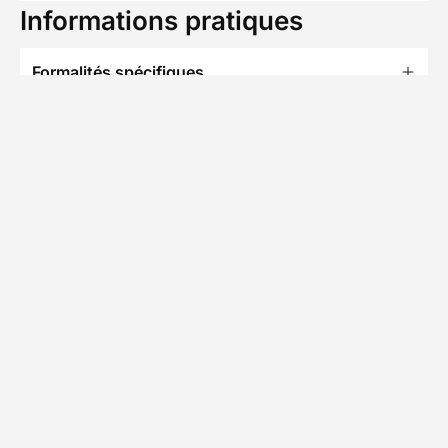
Informations pratiques
Formalités spécifiques
TÉLÉCHARGER LA FICHE TECHNIQUE
T
Partenaire Decathlon Travel
Notre équipe partenaire
• 13 séjours
Notre partenaire local propose un large choix de
séjours de randonnée en autonomie sur les