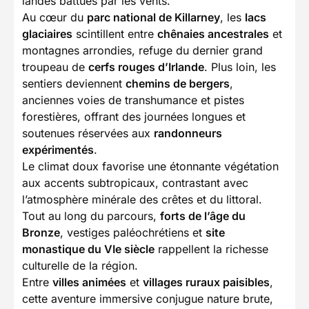
landes battues par les vents.
Au cœur du
parc national de Killarney
, les
lacs
glaciaires
scintillent entre
chênaies ancestrales
et
montagnes arrondies, refuge du dernier grand
troupeau de
cerfs rouges d’Irlande
. Plus loin, les
sentiers deviennent
chemins de bergers
,
anciennes voies de transhumance et pistes
forestières, offrant des journées longues et
soutenues réservées aux
randonneurs
expérimentés
.
Le climat doux favorise une étonnante végétation
aux accents subtropicaux, contrastant avec
l’atmosphère minérale des crêtes et du littoral.
Tout au long du parcours,
forts de l’âge du
Bronze
, vestiges paléochrétiens et
site
monastique du VIe siècle
rappellent la richesse
culturelle de la région.
Entre
villes animées
et
villages ruraux paisibles
,
cette aventure immersive conjugue nature brute,