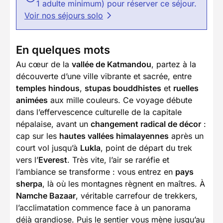
1 adulte minimum) pour réserver ce séjour.
Voir nos séjours solo
En quelques mots
Au cœur de la
vallée de Katmandou
, partez à la
découverte d’une ville vibrante et sacrée, entre
temples hindous
,
stupas bouddhistes
et
ruelles
animées
aux mille couleurs. Ce voyage débute
dans l’effervescence culturelle de la capitale
népalaise, avant un
changement radical de décor
:
cap sur les
hautes vallées himalayennes
après un
court vol jusqu’à
Lukla
, point de départ du trek
vers l’
Everest
. Très vite, l’air se raréfie et
l’ambiance se transforme : vous entrez en
pays
sherpa
, là où les montagnes règnent en maîtres. À
Namche Bazaar
, véritable carrefour de trekkers,
l’acclimatation commence face à un panorama
déjà grandiose. Puis le sentier vous mène jusqu’au