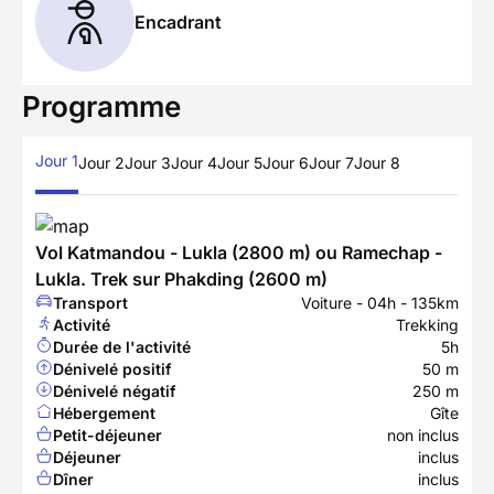
Encadrant
Programme
Jour 1
Jour 2
Jour 3
Jour 4
Jour 5
Jour 6
Jour 7
Jour 8
Vol Katmandou - Lukla (2800 m) ou Ramechap -
Lukla. Trek sur Phakding (2600 m)
Transport
Voiture - 04h - 135km
Activité
Trekking
Durée de l'activité
5h
Dénivelé positif
50 m
Dénivelé négatif
250 m
Hébergement
Gîte
Petit-déjeuner
non inclus
Déjeuner
inclus
Dîner
inclus