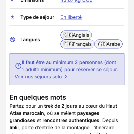
Emissions
43.87 kg CO2
Type de séjour
En liberté
🇬🇧
Anglais
Langues
🇫🇷
Français
🇦🇪
Arabe
Il faut être au minimum 2 personnes (dont
1 adulte minimum) pour réserver ce séjour.
Voir nos séjours solo
En quelques mots
Partez pour un
trek de 2 jours
au cœur du
Haut
Atlas marocain
, où se mêlent
paysages
grandioses
et
rencontres authentiques
. Depuis
Imlil
, porte d’entrée de la montagne, l’itinéraire