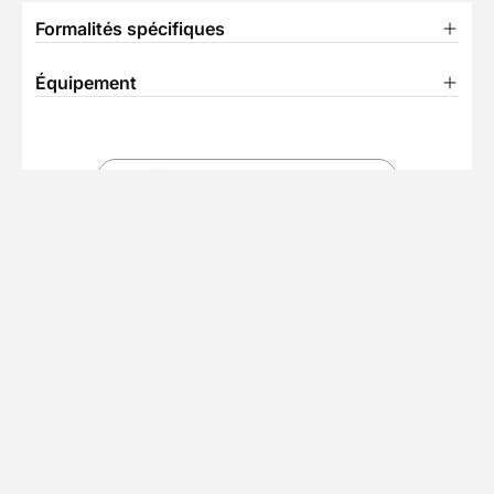
Formalités spécifiques
Équipement
TÉLÉCHARGER LA FICHE TECHNIQUE
Partenaire Decathlon Travel
L'équipe de Paulin
4.4/5
(1407 avis)
• 409 séjours
Depuis plus de 30 ans, notre partenaire local
conçoit des voyages d'aventure à pied à travers