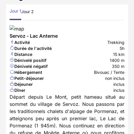
Jour 1
Jour 2
Servoz - Lac Anterne
Activité
Trekking
Durée de l'activité
5h
Distance
15 km
Dénivelé positif
1400 m
Dénivelé négatif
350 m
Hébergement
Bivouac / Tente
Petit-déjeuner
non inclus
Déjeuner
inclus
Dîner
inclus
Départ depuis Le Mont, petit hameau situé au
sommet du village de Servoz. Nous passons par
les traditionnels chalets d'alpage de Pormenaz, et
atteignons peu après un premier lac, Le Lac de
Pormenaz (1 945m). Nous continuez en direction
du refuge de Moëde Anterne où nous profitons