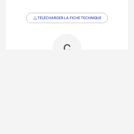
TÉLÉCHARGER LA FICHE TECHNIQUE
C
Partenaire Decathlon Travel
Notre équipe partenaire
5/5
(3 avis)
• 24 séjours
Depuis 1992, notre partenaire local est le
spécialiste des randonnées littorales en Bretagne
et en Normandie. Précurseur sur le GR34,
l'agence a été la première à proposer des séjours
le long des côtes bretonnes. Elle conçoit des
circuits accessibles à tous les niveaux, en liberté