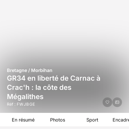
Bretagne / Morbihan
GR34 en liberté de Carnac à
Crac'h : la côte des
Mégalithes
Réf :
FWJBGE
En résumé
Photos
Sport
Encadr