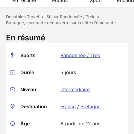
En résumé
Photos
Sport
Encadr
Decathlon Travel
>
Séjour Randonnée / Trek
>
Bretagne, escapade découverte sur la côte d'émeraude
En résumé
Sports
Randonnée / Trek
Durée
5 jours
Niveau
Intermédiaire
Destination
France
/
Bretagne
Âge
À partir de 12 ans