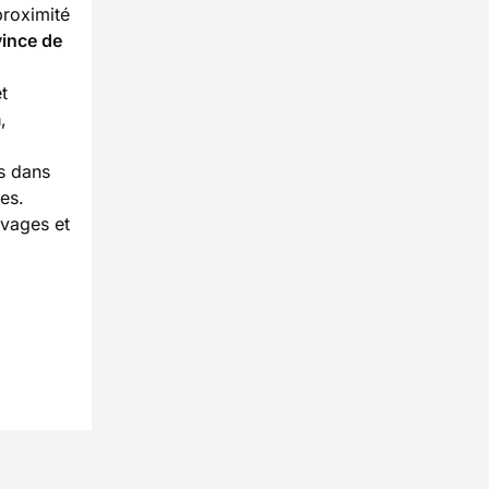
proximité
vince de
t
m
,
is dans
es.
uvages et