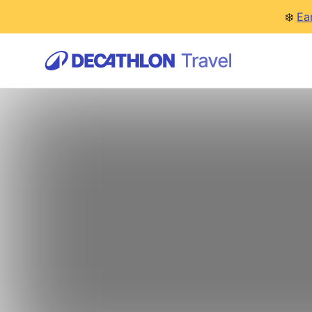
❄️
Ea