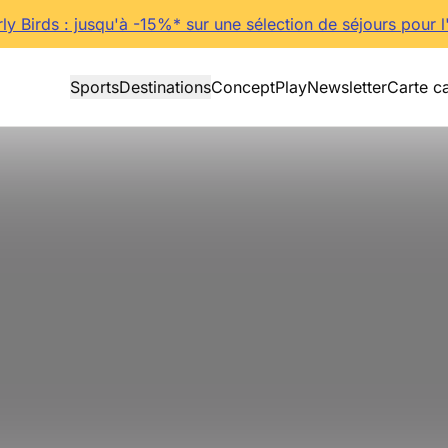
rly Birds : jusqu'à -15%* sur une sélection de séjours pour l
Sports
Destinations
Concept
Play
Newsletter
Carte c