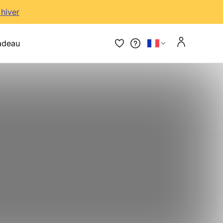
'hiver
adeau