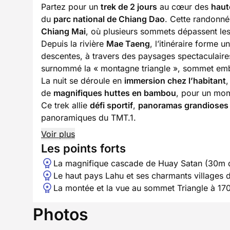
Partez pour un
trek de 2 jours
au cœur des
haut
du
parc national de Chiang Dao
. Cette randonné
Chiang Mai
, où plusieurs sommets dépassent le
Depuis la rivière
Mae Taeng
, l’itinéraire forme u
descentes, à travers des paysages spectaculaires
surnommé la « montagne triangle », sommet em
La nuit se déroule en
immersion chez l’habitant
,
de
magnifiques huttes en bambou
, pour un mom
Ce trek allie
défi sportif
,
panoramas grandioses
panoramiques du TMT.1.
Voir plus
Les points forts
La magnifique cascade de Huay Satan (30m 
Le haut pays Lahu et ses charmants villages
La montée et la vue au sommet Triangle à 1
Photos