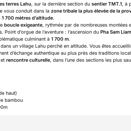
es terres Lahu
, sur la dernière section du
sentier TMT.1
, à 
e vous conduit dans la
zone tribale la plus élevée de la pro
s
1 700 mètres d’altitude
.
ne
boucle exigeante
, rythmée par de nombreuses montées e
. Point d’orgue de l’aventure : l’ascension du
Pha Sam Lia
blématique culminant à
1 700 m
.
 dans un village Lahu perché en altitude. Vous êtes accueill
ent d’échange authentique au plus près des traditions local
et
rencontre culturelle
, dans l’une des sections les plus sa
de haut)
 de bambou
700m