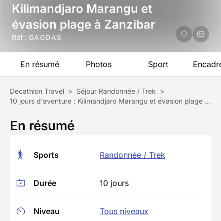
Kilimandjaro Marangu et
évasion plage à Zanzibar
Réf :
GAGDAS
En résumé
Photos
Sport
Encadr
Decathlon Travel
>
Séjour Randonnée / Trek
>
10 jours d'aventure : Kilimandjaro Marangu et évasion plage à Zanzibar
En résumé
Sports
Randonnée / Trek
Durée
10 jours
Niveau
Tous niveaux