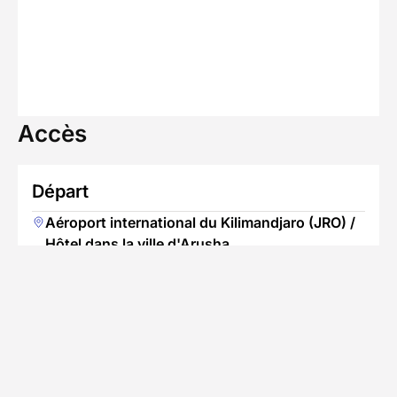
Accès
Départ
Aéroport international du Kilimandjaro (JRO) /
Hôtel dans la ville d'Arusha
Jour 1 : 07h00
Fin du séjour
Zanzibar Airport, Zanzibar, Tanzanie
Jour 10 - 12h00