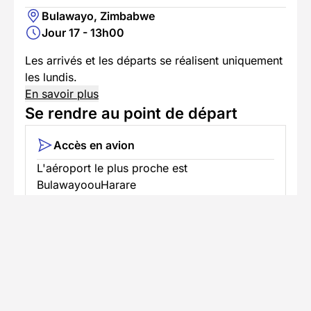
Bulawayo, Zimbabwe
Jour 17 - 13h00
Les arrivés et les départs se réalisent uniquement
les lundis.
En savoir plus
Se rendre au point de départ
Accès en avion
L'aéroport le plus proche est
BulawayoouHarare
Pour ce séjour, un casier judiciaire vous sera
demandé. En tant que bénévoles, vous êtes
en contact direct avec des espèces
protégées, des enfants et des adultes
vulnérables. De ce fait, la réserve vous
demande un relevé de votre casier judiciaire
datant de moins de 6 mois avant votre