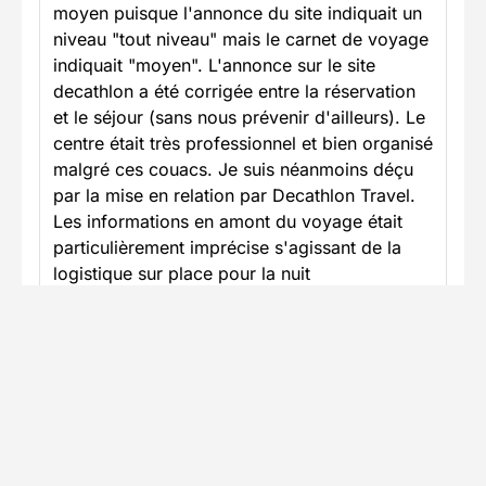
moyen puisque l'annonce du site indiquait un
niveau "tout niveau" mais le carnet de voyage
indiquait "moyen". L'annonce sur le site
decathlon a été corrigée entre la réservation
et le séjour (sans nous prévenir d'ailleurs). Le
centre était très professionnel et bien organisé
malgré ces couacs. Je suis néanmoins déçu
par la mise en relation par Decathlon Travel.
Les informations en amont du voyage était
particulièrement imprécise s'agissant de la
logistique sur place pour la nuit
supplémentaire notamment sur le repas du
soir et le petit déjeuner non inclus et sans
solution sur place. Il faut penser à emmener
son petit déjeuner et son repas du soir (sinon
un restaurant est à 20 min à pied). Payer 50
EUROS un trajet aller retour gare - centre
équestre c'est du vol quand on se retrouve à
3 dans la même voiture pour un trajet de deux