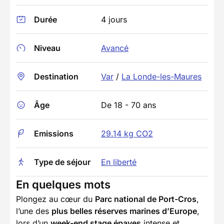
Durée
4 jours
Niveau
Avancé
Destination
Var
/
La Londe-les-Maures
Âge
De 18 - 70 ans
Emissions
29.14 kg CO2
Type de séjour
En liberté
En quelques mots
Plongez au cœur du
Parc national de Port-Cros
,
l’une des
plus belles réserves marines d’Europe
,
lors d’un
week-end stage épaves
intense et